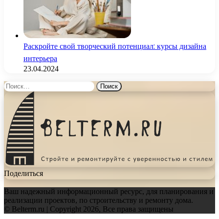
Раскройте свой творческий потенциал: курсы дизайна
интерьера
23.04.2024
Найти:
Поделиться
Ваш надежный информационный ресурс, для планирования и
реализации проектов, по строительству и ремонту дома.
© Belterm.ru | Copyright 2026, Все права защищены
Facebook
Twitter
WhatsApp
Telegram
Back