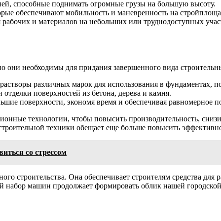
й, способные поднимать огромные грузы на большую высоту.
рые обеспечивают мобильность и маневренность на стройплоща
рабочих и материалов на небольших или труднодоступных учас
но они необходимы для придания завершенного вида строительн
створы различных марок для использования в фундаментах, по
тделки поверхностей из бетона, дерева и камня.
ольшие поверхности, экономя время и обеспечивая равномерное п
ционные технологии, чтобы повысить производительность, снизи
 строительной техники обещает еще больше повысить эффективно
виться со стрессом
ного строительства. Она обеспечивает строителям средства для
й набор машин продолжает формировать облик нашей городской 