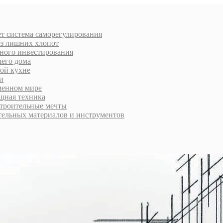
ает система саморегулирования
ез лишних хлопот
много инвестирования
шего дома
ой кухне
и
менном мире
ощная техника
строительные мечты
тельных материалов и инструментов