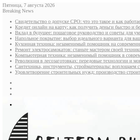
Пятница, 7 августа 2026
Breaking News
Свидетельство о допуске СРО: что это такое и как работ
Кредит онлайн на карту: как получить деньги быстро и б
Вклад в будущее: пошаговое руководство и советы для у
Напольное покрытие: выбор идеального варианта для ва
Кухонная техника: незаменимый помощник на современн
Ремонт электросамокатов: станьте мастером своей техник
Компьютерная техника: незаменимый помощник в совре
Революция в лесозаготовках: передовые технологии и м
Сантехника, инструменты, стройматериалы: воплощаем 
Удовлетворение строительных нужд: производство строи
Sidebar
Случайная
статья
Log
In
Меню