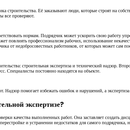
ка строительства. Её заказывают люди, которые строят на собст
ы все проверяют.
етствовать нормам. Подрядчик может ускорить свою работу упр
 может повлиять профессионализм рабочих, использование некач
зчика от недобросовестных работников, от которых может сам по
ительства: строительная экспертиза и технический надзор. Втор
сс. Специалисты постоянно находятся на объекте.
от. Надзор помогает избежать ошибок и нарушений, а экспертиз
тельной экспертизе?
оверки качества выполненных работ. Она заставляет создать дис
перестройке и устранении недостатков для самого подрядчика, н