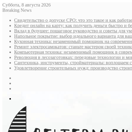
Суббота, 8 августа 2026
Breaking News
Свидетельство о допуске СРО: что это такое и как работ
Кредит онлайн на карту: как получить деньги быстро и б
Вклад в будущее: пошаговое руководство и советы для у
Напольное покрытие: выбор идеального варианта для ва
Кухонная техника: незаменимый помощник на современн
Ремонт электросамокатов: станьте мастером своей техник
Компьютерная техника: незаменимый помощник в совре
Революция в лесозаготовках: передовые технологии и м
Сантехника, инструменты, стройматериалы: воплощаем 
Удовлетворение строительных нужд: производство строи
Sidebar
Случайная
статья
Log
In
Меню