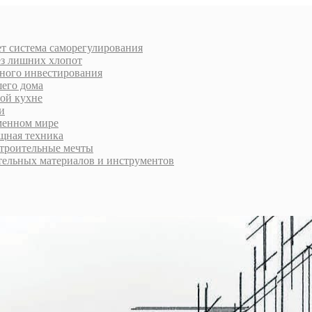
ает система саморегулирования
ез лишних хлопот
много инвестирования
шего дома
ой кухне
и
менном мире
ощная техника
строительные мечты
тельных материалов и инструментов